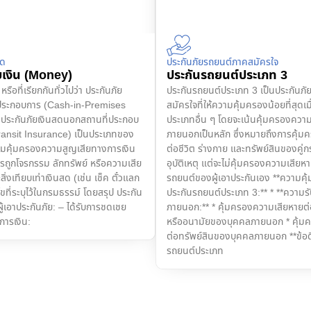
็ด
ประกันภัยรถยนต์ภาคสมัครใจ
บเงิน (Money)
ประกันรถยนต์ประเภท 3
รือที่เรียกกันทั่วไปว่า ประกันภัย
ประกันรถยนต์ประเภท 3 เป็นประกันภ
่ประกอบการ (Cash-in-Premises
สมัครใจที่ให้ความคุ้มครองน้อยที่สุดเม
 ประกันภัยเงินสดนอกสถานที่ประกอบ
ประเภทอื่น ๆ โดยจะเน้นคุ้มครองควา
ransit Insurance) เป็นประเภทของ
ภายนอกเป็นหลัก ซึ่งหมายถึงการคุ้
ความคุ้มครองความสูญเสียทางการเงิน
ต่อชีวิต ร่างกาย และทรัพย์สินของคู่กร
รถูกโจรกรรม ลักทรัพย์ หรือความเสีย
อุบัติเหตุ แต่จะไม่คุ้มครองความเสียหาย
่งเทียบเท่าเงินสด (เช่น เช็ค ตั๋วแลก
รถยนต์ของผู้เอาประกันเอง **ความค
นไขที่ระบุไว้ในกรมธรรม์ โดยสรุป ประกัน
ประกันรถยนต์ประเภท 3:** * **ความร
ผู้เอาประกันภัย: – ได้รับการชดเชย
ภายนอก:** * คุ้มครองความเสียหายต่อ
ารเงิน:
หรืออนามัยของบุคคลภายนอก * คุ้ม
ต่อทรัพย์สินของบุคคลภายนอก **ข้อ
รถยนต์ประเภท