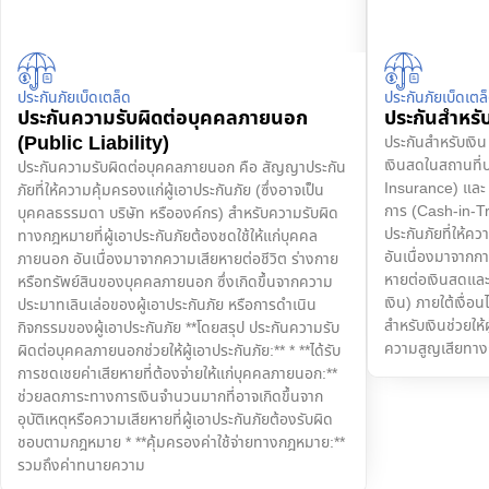
ประกันภัยเบ็ดเตล็ด
ประกันภัยเบ็ดเตล
ประกันความรับผิดต่อบุคคลภายนอก
ประกันสำหรั
(Public Liability)
ประกันสำหรับเงิน ห
เงินสดในสถานที
ประกันความรับผิดต่อบุคคลภายนอก คือ สัญญาประกัน
Insurance) และ
ภัยที่ให้ความคุ้มครองแก่ผู้เอาประกันภัย (ซึ่งอาจเป็น
การ (Cash-in-T
บุคคลธรรมดา บริษัท หรือองค์กร) สำหรับความรับผิด
ประกันภัยที่ให้
ทางกฎหมายที่ผู้เอาประกันภัยต้องชดใช้ให้แก่บุคคล
อันเนื่องมาจากกา
ภายนอก อันเนื่องมาจากความเสียหายต่อชีวิต ร่างกาย
หายต่อเงินสดและสิ
หรือทรัพย์สินของบุคคลภายนอก ซึ่งเกิดขึ้นจากความ
เงิน) ภายใต้เงื่อ
ประมาทเลินเล่อของผู้เอาประกันภัย หรือการดำเนิน
สำหรับเงินช่วยให้
กิจกรรมของผู้เอาประกันภัย **โดยสรุป ประกันความรับ
ความสูญเสียทางก
ผิดต่อบุคคลภายนอกช่วยให้ผู้เอาประกันภัย:** * **ได้รับ
การชดเชยค่าเสียหายที่ต้องจ่ายให้แก่บุคคลภายนอก:**
ช่วยลดภาระทางการเงินจำนวนมากที่อาจเกิดขึ้นจาก
อุบัติเหตุหรือความเสียหายที่ผู้เอาประกันภัยต้องรับผิด
ชอบตามกฎหมาย * **คุ้มครองค่าใช้จ่ายทางกฎหมาย:**
รวมถึงค่าทนายความ