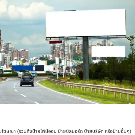
ยโฆษณา (รวมถึงป้ายไฟนีออน ป้ายบิลบอร์ด ป้ายบริษัท หรือป้ายอื่นๆ)